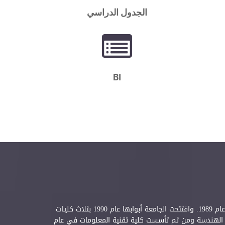
الجدول الدراسي
BI
جامعة عمان الأهلية هي أول جامعة خاصة أنشئـت في المملكة الأردنية الهاشمية بقـرار من وزارة التعليم العالي والبحث العلمي في عام 1989. وافتتحت الجامعة أبوابها عام 1990 بثلاث كليـات
كلية الهندسة ومن ثم تأسست كلية تقنية المعلومات في عام