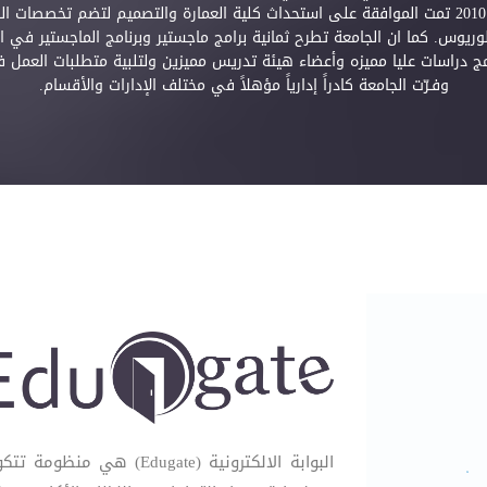
2001، وتم افتتاح كلية التمريض في عام 2005، وفي العام 2010 تمت الموافقة على استحداث كلية العمار
د الكليات ثماني كليات تطرح 29 برنامج بكالوريوس. كما ان الجامعة تطرح ثمانية برامج ماجستير وبر
 وتوفر الجامعة للطبة برنامج دراسات عليا مميزه وأعضاء هيئة تدريس مميزين ولتلبية متطلبا
وفـرّت الجامعة كادراً إدارياً مؤهلاً في مختلف الإدارات والأقسام.
البوابة الالكترونية (gate