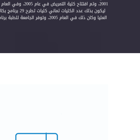
ليكون بذلك عد
العليا وكان ذلك في العام 2005،